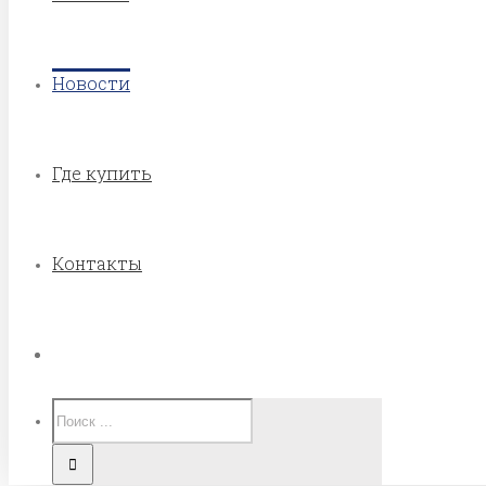
Новости
Где купить
Контакты