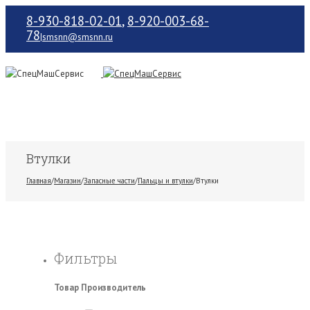
8-930-818-02-01
,
8-920-003-68-
78
|
smsnn@smsnn.ru
Втулки
Главная
/
Магазин
/
Запасные части
/
Пальцы и втулки
/
Втулки
Фильтры
Товар Производитель