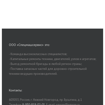
ООО «Спецмашсервис» это:
- Команда высококласcных специалистов;
- Капитальные ремонты техники, двигателей, узлов и агрегатов;
- Выезд ремонтной бригады в любой регион страны;
- Поставка запасных частей для дорожно-строительной
техники ведущих производителей.
Контакты:
603053, Россия, г. Нижний Новгород, пр. Бусыгина, д.1
Телефон:
8-930-818-02-01
, E-mail: smsnn@smsnn.ru