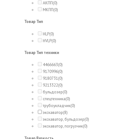
АКПП
(0)
МКПП
(0)
Товар Тип
HLP
(0)
HVLP
(0)
Товар Тип техники
4466663
(0)
9170996
(0)
9180731
(0)
9213322
(0)
бульдозер
(0)
спецтехника
(0)
трубоукладчик
(0)
экскаватор
(8)
экскаватор, бульдозер
(0)
экскаватор, погрузчик
(0)
Товар Вязкость