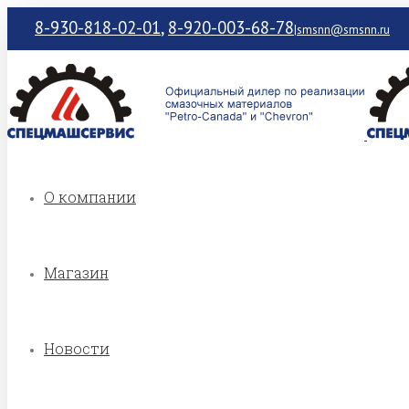
8-930-818-02-01
,
8-920-003-68-78
|
smsnn@smsnn.ru
О компании
Магазин
Новости