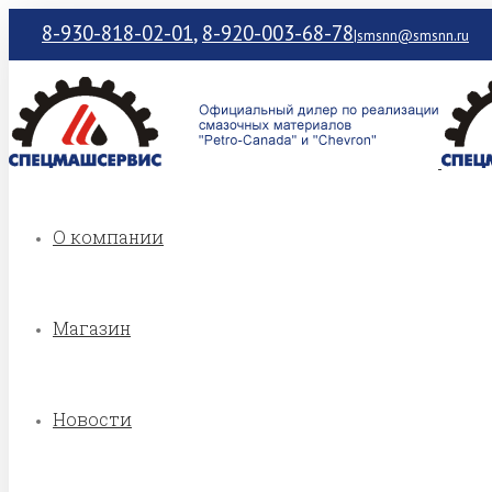
8-930-818-02-01
,
8-920-003-68-78
|
smsnn@smsnn.ru
О компании
Магазин
Новости