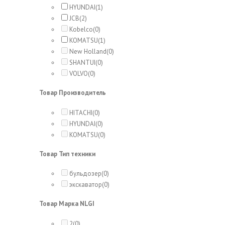
HYUNDAI
(1)
JCB
(2)
Kobelco
(0)
KOMATSU
(1)
New Holland
(0)
SHANTUI
(0)
VOLVO
(0)
Товар Производитель
HITACHI
(0)
HYUNDAI
(0)
KOMATSU
(0)
Товар Тип техники
бульдозер
(0)
экскаватор
(0)
Товар Марка NLGI
2
(0)