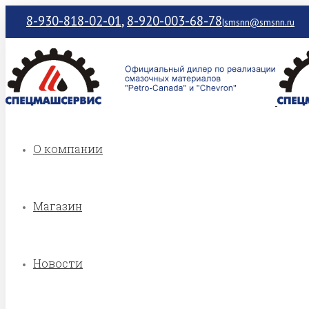
8-930-818-02-01
,
8-920-003-68-78
|
smsnn@smsnn.ru
О компании
Магазин
Новости