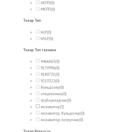
АКПП
(0)
МКПП
(0)
Товар Тип
HLP
(0)
HVLP
(0)
Товар Тип техники
4466663
(0)
9170996
(0)
9180731
(0)
9213322
(0)
бульдозер
(0)
спецтехника
(0)
трубоукладчик
(0)
экскаватор
(3)
экскаватор, бульдозер
(0)
экскаватор, погрузчик
(0)
Товар Вязкость