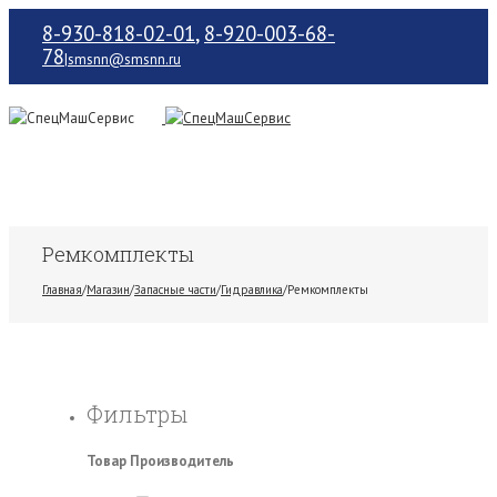
8-930-818-02-01
,
8-920-003-68-
78
|
smsnn@smsnn.ru
Ремкомплекты
Главная
/
Магазин
/
Запасные части
/
Гидравлика
/
Ремкомплекты
Фильтры
Товар Производитель