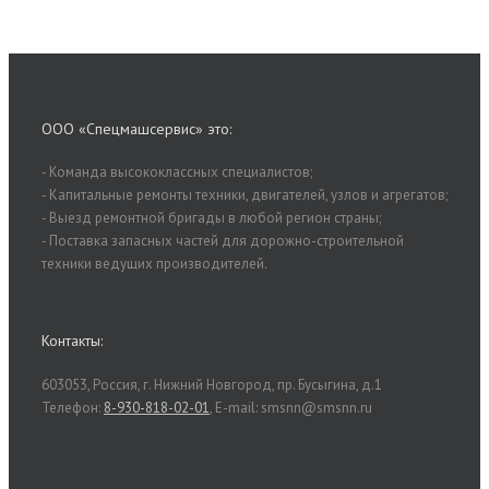
ООО «Спецмашсервис» это:
- Команда высококласcных специалистов;
- Капитальные ремонты техники, двигателей, узлов и агрегатов;
- Выезд ремонтной бригады в любой регион страны;
- Поставка запасных частей для дорожно-строительной
техники ведущих производителей.
Контакты:
603053, Россия, г. Нижний Новгород, пр. Бусыгина, д.1
Телефон:
8-930-818-02-01
, E-mail: smsnn@smsnn.ru