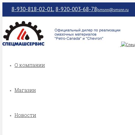
8-930-818-02-01
,
8-920-003-68-78
|
smsnn@smsnn.ru
О компании
Магазин
Новости