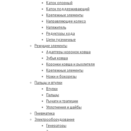
Каток опорный
Каток поддерживающий
Крепежные элементы
Направляющее колесо
Натяжитель
Редукторы хода
Цепи гусеничные
Режущие элементы
Адаптеры коронок ковша
Зубья ковша
Коронки ковша и рыхлителя
Крепежные элементы
Ножи и бокорезы
Пальцы и втулки
Втулки
Пальцы
Рычаги и трапеции
Уплотнения и шайбы
Пневматика
Электрооборудование
Генераторы