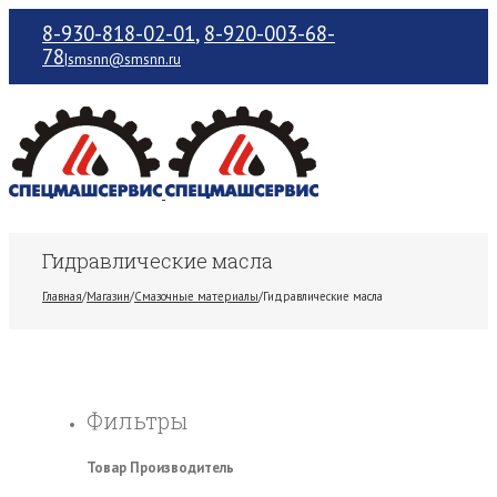
8-930-818-02-01
,
8-920-003-68-
78
|
smsnn@smsnn.ru
Гидравлические масла
Главная
/
Магазин
/
Смазочные материалы
/
Гидравлические масла
Фильтры
Товар Производитель