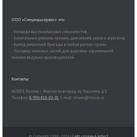
ООО «Спецмашсервис» это:
- Команда высококласcных специалистов;
- Капитальные ремонты техники, двигателей, узлов и агрегатов;
- Выезд ремонтной бригады в любой регион страны;
- Поставка запасных частей для дорожно-строительной
техники ведущих производителей.
Контакты:
603053, Россия, г. Нижний Новгород, пр. Бусыгина, д.1
Телефон:
8-930-818-02-01
, E-mail: smsnn@smsnn.ru
© Copyright 1998 -
2026 |
Сайт создан в ArtJect