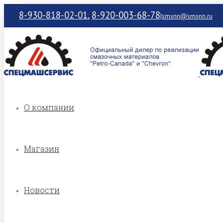
8-930-818-02-01
,
8-920-003-68-78
|
smsnn@smsnn.ru
О компании
Магазин
Новости